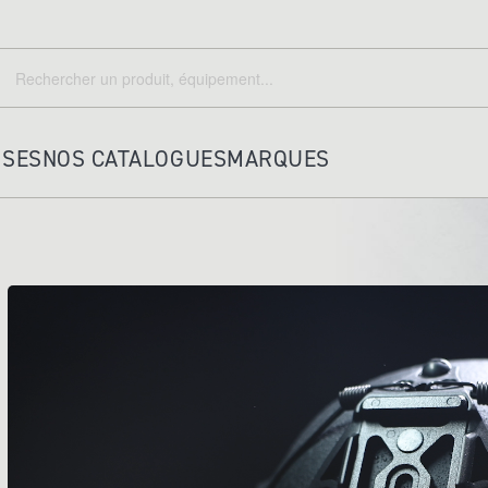
echercher
Rechercher
ISES
NOS CATALOGUES
MARQUES
HOUSSES ET ACCESSOIRES
PORTE KEPI TRICORNE
HOUSSES
A DOS
PORTEFEUILLES
POCHETTES IDENTITE