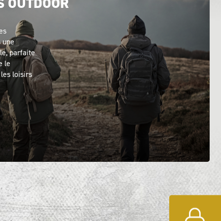
S OUTDOOR
les
s une
le, parfaite
e le
les loisirs