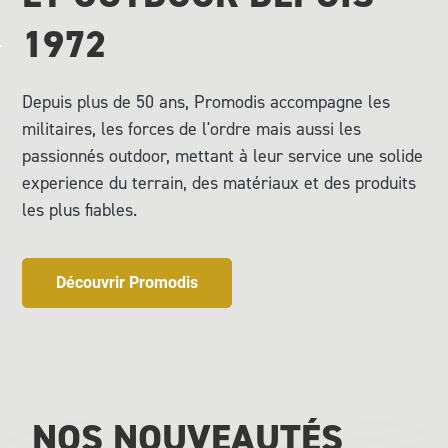
20L À 50L
1972
NOUVEAUTÉS
MUSETTES ET CART
MILITAIRE
Depuis plus de 50 ans, Promodis
accompagne les
CAISSES ET SACS
militaires, les forces de l'ordre mais aussi les
FORCES DE L'ORDRE
ETANCHES
passionnés outdoor, mettant à leur service une solide
OUTDOOR
experience du terrain, des matériaux et des produits
SACS ETANCHES
les plus fiables.
CAISSES
Découvrir Promodis
NOS NOUVEAUTÉS