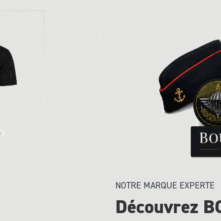
’
e
n
v
i
e
NOTRE MARQUE EXPERTE
Découvrez 