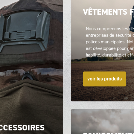
VÊTEMENTS F
Nous comprenons les déf
entreprises de sécurit
polices municipales. N
est développée pour gar
fiabilité, durabilité et eff
voir les produits
CCESSOIRES