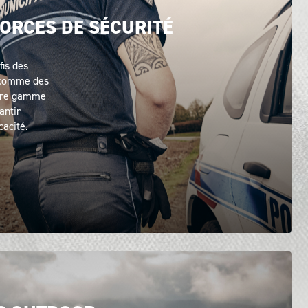
ORCES DE SÉCURITÉ
is des
é comme des
otre gamme
antir
icacité.