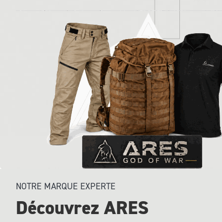
’
e
n
v
i
e
NOTRE MARQUE EXPERTE
Découvrez ARES