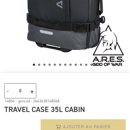
Skip
to
the
-
+
beginning
of
14804 - gencod :
3663638148048
the
TRAVEL CASE 35L CABIN
images
gallery
AJOUTER AU PANIER