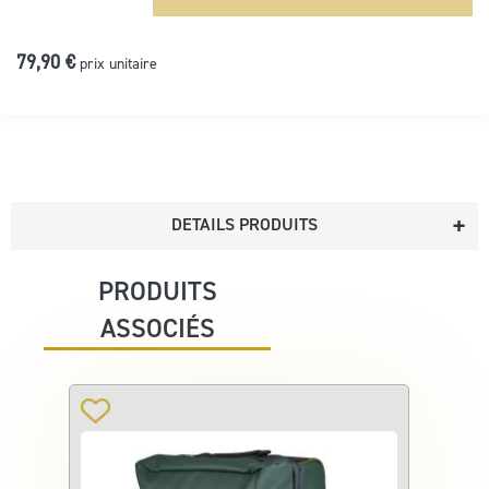
79,90 €
prix unitaire
DETAILS PRODUITS
PRODUITS
ASSOCIÉS
Ajouter
à
ma
liste