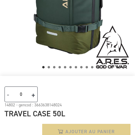
Skip
to
the
-
+
beginning
of
14802 - gencod :
3663638148024
the
TRAVEL CASE 50L
images
gallery
AJOUTER AU PANIER