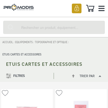
Mon pan
Rechercher
ACCUEIL
EQUIPEMENTS
TOPOGRAPHIE ET OPTIQUE
ETUIS CARTES ET ACCESSOIRES
ETUIS CARTES ET ACCESSOIRES
Par
FILTRES
TRIER PAR
Position
ordre
décroissant
Ajouter
Ajouter
à
à
ma
ma
liste
liste