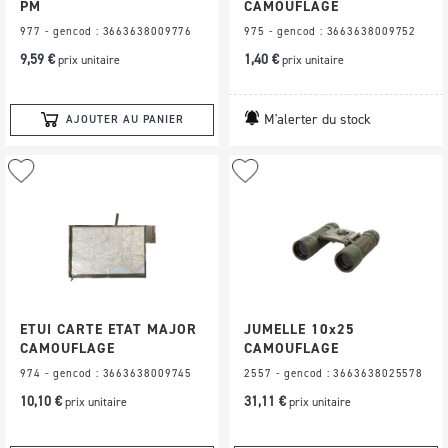
PM
CAMOUFLAGE
977 - gencod : 3663638009776
975 - gencod : 3663638009752
9,59 €
1,40 €
prix unitaire
prix unitaire
M'alerter du stock
AJOUTER AU PANIER
Ajouter
Ajouter
à
à
ma
ma
liste
liste
d’envie
d’envie
ETUI CARTE ETAT MAJOR
JUMELLE 10x25
CAMOUFLAGE
CAMOUFLAGE
974 - gencod : 3663638009745
2557 - gencod : 3663638025578
10,10 €
31,11 €
prix unitaire
prix unitaire