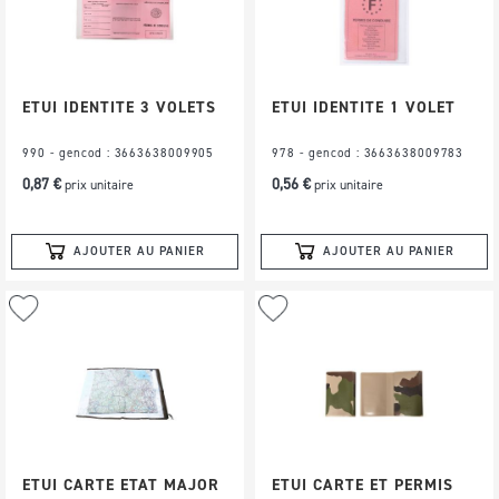
d’envie
d’envie
ETUI IDENTITE 3 VOLETS
ETUI IDENTITE 1 VOLET
990 - gencod : 3663638009905
978 - gencod : 3663638009783
0,87 €
0,56 €
prix unitaire
prix unitaire
AJOUTER AU PANIER
AJOUTER AU PANIER
Ajouter
Ajouter
à
à
ma
ma
liste
liste
d’envie
d’envie
ETUI CARTE ETAT MAJOR
ETUI CARTE ET PERMIS