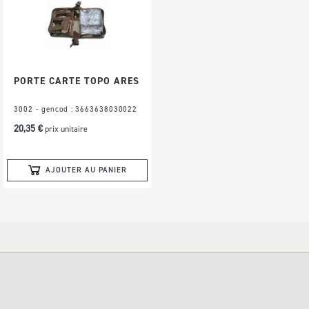
liste
d’envie
PORTE CARTE TOPO ARES
3002 - gencod : 3663638030022
20,35 €
prix unitaire
AJOUTER AU PANIER