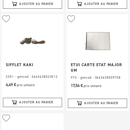
AJOUTER AU PANIER
AJOUTER AU PANIER
Ajouter
Ajouter
à
à
ma
ma
liste
liste
d’envie
d’envie
SIFFLET KAKI
ETUI CARTE ETAT MAJOR
GM
2351 - gencod : 3663638023512
973 - gencod : 3663638009738
4,49 €
prix unitaire
17,54 €
prix unitaire
AJOUTER AU PANIER
AJOUTER AU PANIER
Ajouter
à
ma