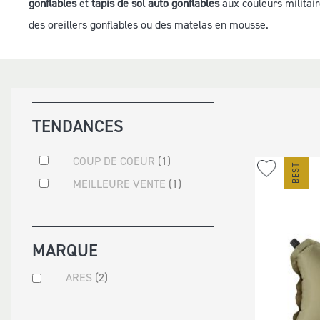
gonflables
et
tapis de sol auto gonflables
aux couleurs militai
20L À 50L
des oreillers gonflables ou des matelas en mousse.
NOUVEAUTÉS
MUSETTES ET CART
MILITAIRE
CAISSES ET SACS
FORCES DE L'ORDRE
ETANCHES
TENDANCES
OUTDOOR
SACS ETANCHES
CAISSES
COUP DE COEUR
1
Ajouter
à
MEILLEURE VENTE
1
ma
liste
d’envie
MARQUE
ARES
2