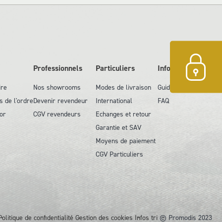
Professionnels
Particuliers
Information
ire
Nos showrooms
Modes de livraison
Guide des tailles
s de l'ordre
Devenir revendeur
International
FAQ
or
CGV revendeurs
Echanges et retour
Garantie et SAV
Moyens de paiement
CGV Particuliers
Politique de confidentialité
Gestion des cookies
Infos tri
© Promodis 2023