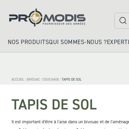
R
NOS PRODUITS
QUI SOMMES-NOUS ?
EXPERT
SACS A DOS
MILITAIRE
ARES
BAGAGERIE
ACCUEIL
BIVOUAC
COUCHAGE
TAPIS DE SOL
EQUIPEMENTS
OUTDOOR
BOUSSEMART
45L À 100L
BIVOUAC
FORCES DE L'ORDRE
LE CENTURION
20L À 40L
TAPIS DE SOL
ACCESSOIRES SACS 
TRADITION
HABILLEMENT
SACS DE VOYAGE
DROGUERIE
Il est important d'être à l'aise dans un bivouac et de l'aménag
65L À 120L