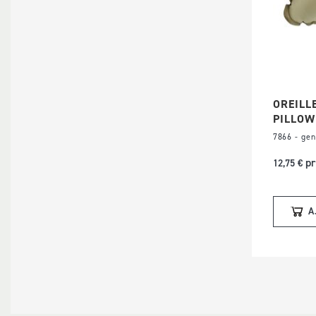
OREILL
PILLOW
7866 - ge
pr
12,75 €
A