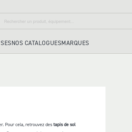
echercher
Rechercher
ISES
NOS CATALOGUES
MARQUES
HOUSSES ET ACCESSOIRES
PORTE KEPI TRICORNE
HOUSSES
A DOS
PORTEFEUILLES
er. Pour cela, retrouvez des
tapis de sol
POCHETTES IDENTITE