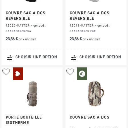
COUVRE SAC A DOS
COUVRE SAC A DOS
REVERSIBLE
REVERSIBLE
12020-MASTER - gencod :
12019-MASTER - gencod :
3663638120204
3663638120198
23,36 €
23,36 €
prix unitaire
prix unitaire
CHOISIR UNE OPTION
CHOISIR UNE OPTION
Ajouter
Ajouter
à
à
ma
ma
liste
liste
d’envie
d’envie
PORTE BOUTEILLE
COUVRE SAC A DOS
ISOTHERME