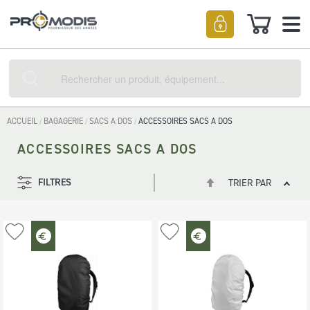
Mon pan
Rechercher
ACCUEIL
BAGAGERIE
SACS A DOS
ACCESSOIRES SACS A DOS
ACCESSOIRES SACS A DOS
Par
FILTRES
TRIER PAR
Position
ordre
décroissant
Ajouter
Ajouter
à
à
ma
ma
liste
liste
d’envie
d’envie