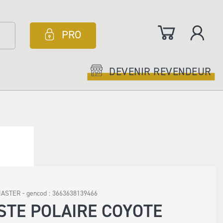
Mon panier
PRO
DEVENIR REVENDEUR
ASTER - gencod :
3663638139466
STE POLAIRE COYOTE