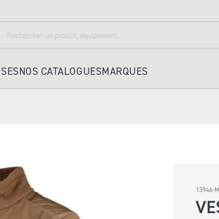
echercher
Rechercher
ISES
NOS CATALOGUES
MARQUES
HOUSSES ET ACCESSOIRES
PORTE KEPI TRICORNE
HOUSSES
A DOS
13946-M
PORTEFEUILLES
VE
POCHETTES IDENTITE