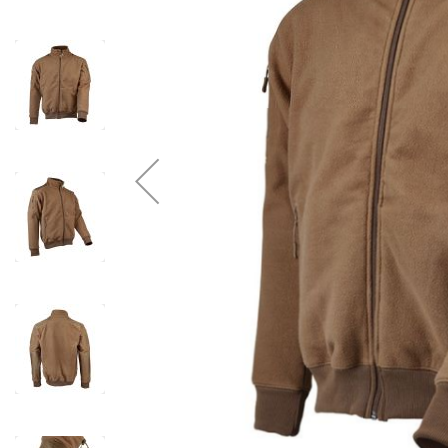
20L À 50L
NOUVEAUTÉS
MUSETTES ET CART
MILITAIRE
CAISSES ET SACS
FORCES DE L'ORDRE
ETANCHES
OUTDOOR
SACS ETANCHES
CAISSES