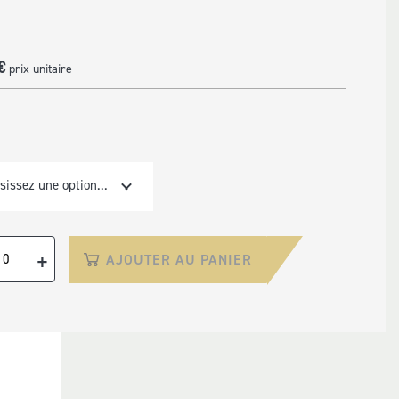
€
prix unitaire
sissez une option...
+
AJOUTER AU PANIER