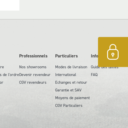
Professionnels
Particuliers
Information
ire
Nos showrooms
Modes de livraison
Guide des tailles
s de l'ordre
Devenir revendeur
International
FAQ
or
CGV revendeurs
Echanges et retour
Garantie et SAV
Moyens de paiement
CGV Particuliers