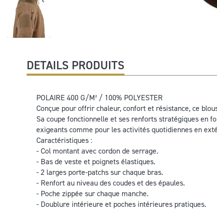
Skip
DETAILS PRODUITS
to
the
beginning
POLAIRE 400 G/M² / 100% POLYESTER
of
Conçue pour offrir chaleur, confort et résistance, ce blous
the
Sa coupe fonctionnelle et ses renforts stratégiques en 
images
exigeants comme pour les activités quotidiennes en exté
gallery
Caractéristiques :
- Col montant avec cordon de serrage.
- Bas de veste et poignets élastiques.
- 2 larges porte-patchs sur chaque bras.
- Renfort au niveau des coudes et des épaules.
- Poche zippée sur chaque manche.
- Doublure intérieure et poches intérieures pratiques.