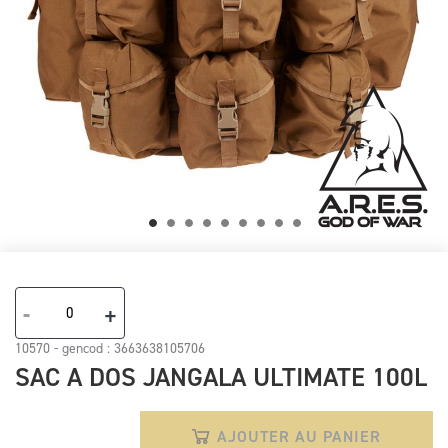
Skip
to
the
-
+
beginning
of
10570 - gencod :
3663638105706
the
SAC A DOS JANGALA ULTIMATE 100L
images
gallery
AJOUTER AU PANIER