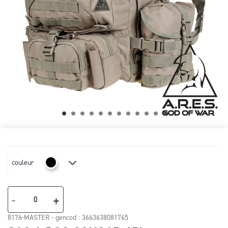
Skip
to
the
beginning
couleur
of
the
images
-
+
gallery
8176-MASTER - gencod :
3663638081765