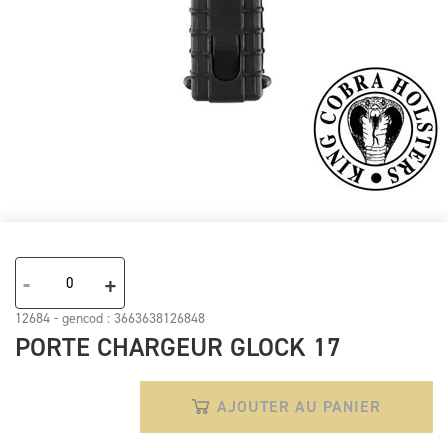
Skip
to
the
-
+
beginning
of
12684 - gencod :
3663638126848
the
PORTE CHARGEUR GLOCK 17
images
gallery
AJOUTER AU PANIER