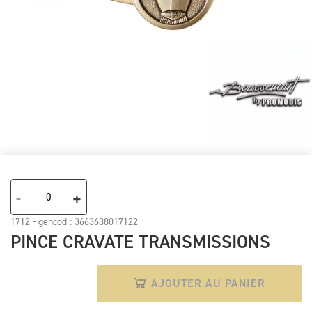
Skip
to
the
-
+
beginning
of
1712 - gencod :
3663638017122
the
PINCE CRAVATE TRANSMISSIONS
images
gallery
AJOUTER AU PANIER