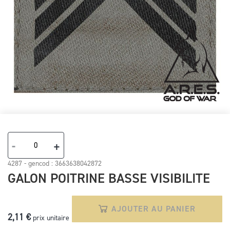
Skip
to
the
-
+
beginning
of
4287 - gencod :
3663638042872
the
GALON POITRINE BASSE VISIBILITE
images
gallery
AJOUTER AU PANIER
2,11 €
prix unitaire