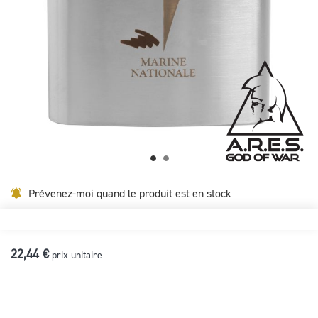
Skip
to
Prévenez-moi quand le produit est en stock
the
beginning
of
the
22,44 €
prix unitaire
images
gallery