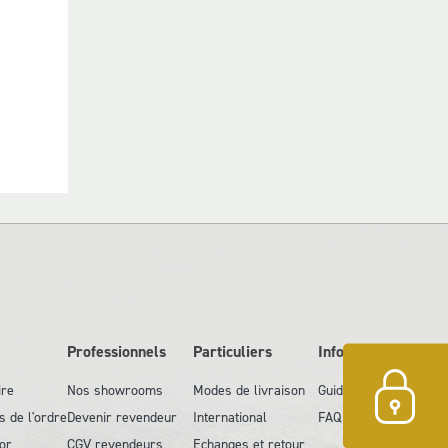
Professionnels
Particuliers
Information
ire
Nos showrooms
Modes de livraison
Guide des tailles
s de l'ordre
Devenir revendeur
International
FAQ
or
CGV revendeurs
Echanges et retour