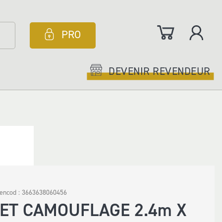
Mon panier
PRO
DEVENIR REVENDEUR
gencod :
3663638060456
LET CAMOUFLAGE 2.4m X