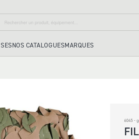
echercher
Rechercher
ISES
NOS CATALOGUES
MARQUES
HOUSSES ET ACCESSOIRES
PORTE KEPI TRICORNE
HOUSSES
A DOS
6045 - 
PORTEFEUILLES
FI
POCHETTES IDENTITE