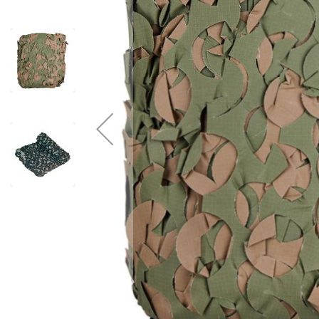
20L À 50L
NOUVEAUTÉS
MUSETTES ET CART
MILITAIRE
CAISSES ET SACS
FORCES DE L'ORDRE
ETANCHES
OUTDOOR
SACS ETANCHES
CAISSES