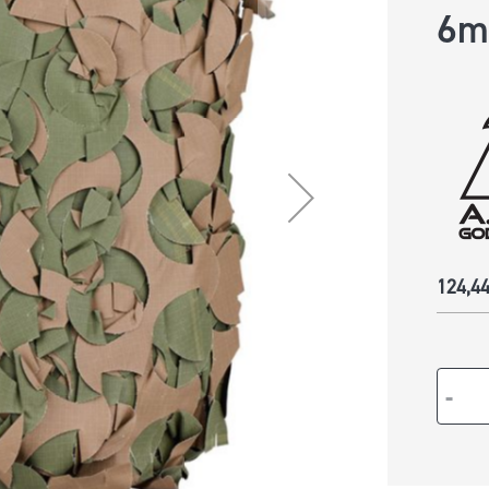
6
ABLES
124,44
-