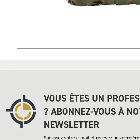
Skip
to
the
beginning
of
the
images
gallery
VOUS ÊTES UN PROFE
? ABONNEZ-VOUS À NO
NEWSLETTER
Saisissez votre e-mail et recevez nos dernières