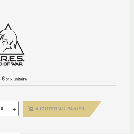
m
 €
prix unitaire
+
AJOUTER AU PANIER