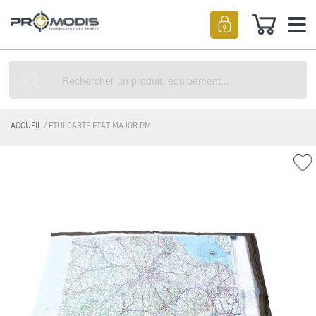
Mon pan
Rechercher
ACCUEIL
ETUI CARTE ETAT MAJOR PM
Skip
Ajou
to
à
the
ma
end
liste
of
d’en
the
images
gallery