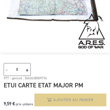
Skip
to
the
-
+
beginning
of
977 - gencod :
3663638009776
the
ETUI CARTE ETAT MAJOR PM
images
gallery
AJOUTER AU PANIER
9,59 €
prix unitaire