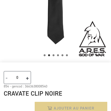
Skip
to
the
-
+
beginning
of
854 - gencod :
3663638008540
the
CRAVATE CLIP NOIRE
images
gallery
AJOUTER AU PANIER