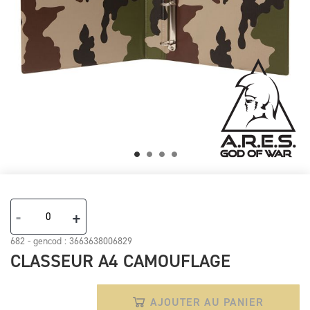
Skip
to
the
-
+
beginning
of
682 - gencod :
3663638006829
the
CLASSEUR A4 CAMOUFLAGE
images
gallery
AJOUTER AU PANIER