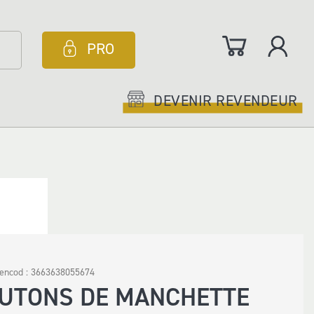
Mon panier
PRO
DEVENIR REVENDEUR
gencod :
3663638055674
UTONS DE MANCHETTE