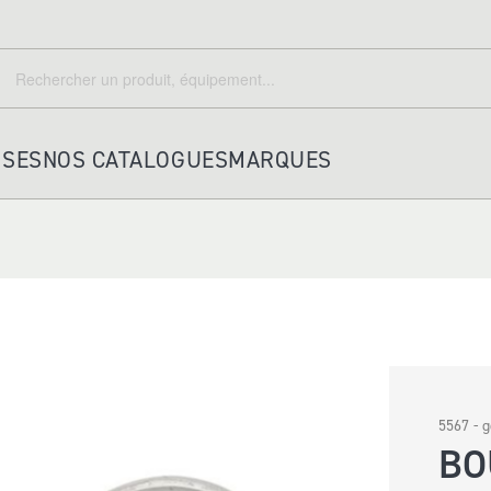
echercher
Rechercher
ISES
NOS CATALOGUES
MARQUES
HOUSSES ET ACCESSOIRES
PORTE KEPI TRICORNE
HOUSSES
A DOS
5567 - 
PORTEFEUILLES
BO
POCHETTES IDENTITE