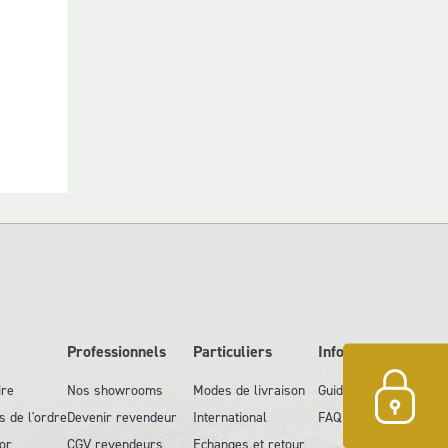
Professionnels
Particuliers
Information
ire
Nos showrooms
Modes de livraison
Guide des tailles
s de l'ordre
Devenir revendeur
International
FAQ
or
CGV revendeurs
Echanges et retour