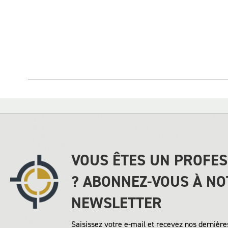
Skip
to
the
beginning
of
the
images
gallery
VOUS ÊTES UN PROFE
? ABONNEZ-VOUS À NO
NEWSLETTER
Saisissez votre e-mail et recevez nos dernières