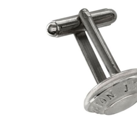
20L À 50L
NOUVEAUTÉS
MUSETTES ET CART
MILITAIRE
CAISSES ET SACS
FORCES DE L'ORDRE
ETANCHES
OUTDOOR
SACS ETANCHES
CAISSES